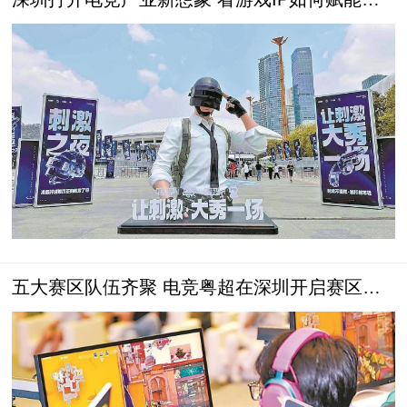
字经济
五大赛区队伍齐聚 电竞粤超在深圳开启赛区对
抗赛