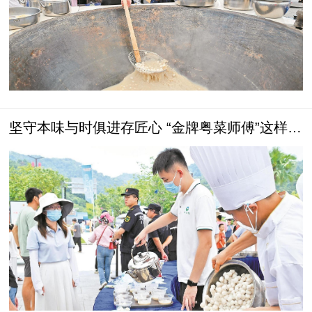
坚守本味与时俱进存匠心 “金牌粤菜师傅”这样炼
成