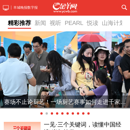
羊城晚报数字报
精彩推荐
新闻
视听
PEARL
悦读
山海计划
赛场不止论厨艺！一场厨艺赛事如何走进千家万
第38届大众电影百花奖系列活动开幕
户？读懂粤菜师傅大赛的三大创新亮点
一见·三个关键词，读懂中国经