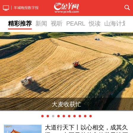
羊城晚报数字报
精彩推荐
新闻
视听
PEARL
悦读
山海计划
贵州：2026大方火把狂欢季启幕
大麦收获忙
大道行天下丨以心相交，成其久