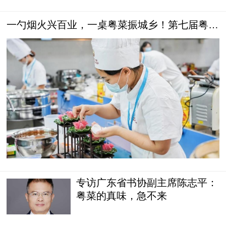
一勺烟火兴百业，一桌粤菜振城乡！第七届粤港
澳大湾区“粤菜师傅”职业技能大赛圆满举办
专访广东省书协副主席陈志平：
粤菜的真味，急不来