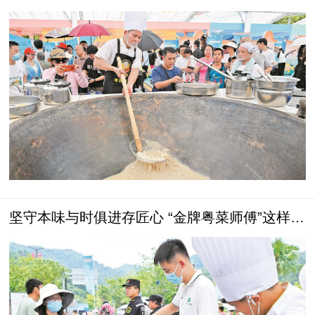
坚守本味与时俱进存匠心 “金牌粤菜师傅”这样炼
成